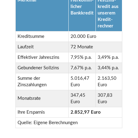
Merkmal
Herkömm­
Festzins­
licher
kredit aus
Bank­kredit
unserem
Kredit­
rechner
Kreditsumme
20.000 Euro
Laufzeit
72 Monate
Effektiver Jahreszins
7,95% p.a.
3,49% p.a.
Gebundener Sollzins
7,67% p.a.
3,44% p.a.
Summe der
5.016,47
2.163,50
Zinszahlungen
Euro
Euro
347,45
307,83
Monatsrate
Euro
Euro
Ihre Ersparnis
2.852,97 Euro
Quelle: Eigene Berechnungen