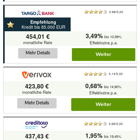
3.98/5,00
Empfehlung
Kredit bis 85.000 EUR
3,49%
454,01 €
bis 10,99%
monatliche Rate
Effektivzins p.a.
Mehr Details
Weiter
4.14/5,00
0,68%
423,80 €
bis 14,90%
monatliche Rate
Effektivzins p.a.
Mehr Details
Weiter
3.66/5,00
1,95%
437,43 €
bis 19,45%