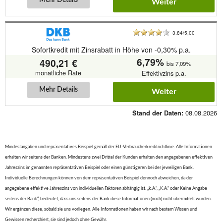
Weiter
3.84/5,00
Sofortkredit mit Zinsrabatt in Höhe von -0,30% p.a.
6,79%
490,21 €
bis 7,09%
monatliche Rate
Effektivzins p.a.
Mehr Details
Weiter
08.08.2026
Stand der Daten:
Mindestangaben und repräsentatives Beispiel gemäß der EU-Verbraucherkreditrichtlinie. Alle Informationen
erhalten wir seitens der Banken. Mindestens zwei Drittel der Kunden erhalten den angegebenen effektiven
Jahreszins im genannten repräsentativen Beispiel oder einen günstigeren bei der jeweiligen Bank.
Individuelle Berechnungen können von dem repräsentativen Beispiel dennoch abweichen, da der
angegebene effektive Jahreszins von individuellen Faktoren abhängig ist. „k.A.“, „K.A.“ oder Keine Angabe
seitens der Bank“, bedeutet, dass uns seitens der Bank diese Informationen (noch) nicht übermittelt wurden.
Wir ergänzen diese, sobald sie uns vorliegen. Alle Informationen haben wir nach bestem Wissen und
Gewissen recherchiert, sie sind jedoch ohne Gewähr.