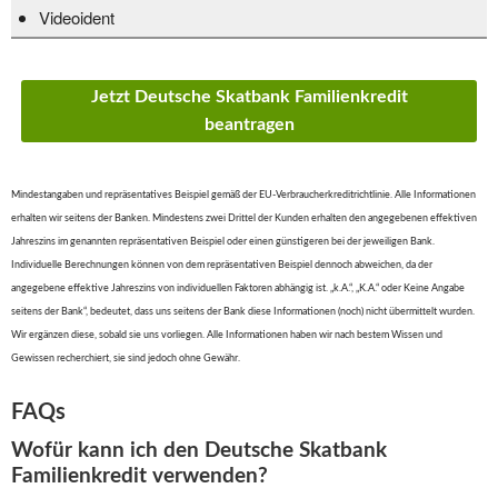
Videoident
Jetzt Deutsche Skatbank Familienkredit
beantragen
Mindestangaben und repräsentatives Beispiel gemäß der EU-Verbraucherkreditrichtlinie. Alle Informationen
erhalten wir seitens der Banken. Mindestens zwei Drittel der Kunden erhalten den angegebenen effektiven
Jahreszins im genannten repräsentativen Beispiel oder einen günstigeren bei der jeweiligen Bank.
Individuelle Berechnungen können von dem repräsentativen Beispiel dennoch abweichen, da der
angegebene effektive Jahreszins von individuellen Faktoren abhängig ist. „k.A.“, „K.A.“ oder Keine Angabe
seitens der Bank“, bedeutet, dass uns seitens der Bank diese Informationen (noch) nicht übermittelt wurden.
Wir ergänzen diese, sobald sie uns vorliegen. Alle Informationen haben wir nach bestem Wissen und
Gewissen recherchiert, sie sind jedoch ohne Gewähr.
FAQs
Wofür kann ich den Deutsche Skatbank
Familienkredit verwenden?