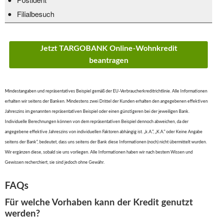
Filialbesuch
Jetzt TARGOBANK Online-Wohnkredit
beantragen
Mindestangaben und repräsentatives Beispiel gemäß der EU-Verbraucherkreditrichtlinie. Alle Informationen
erhalten wir seitens der Banken. Mindestens zwei Drittel der Kunden erhalten den angegebenen effektiven
Jahreszins im genannten repräsentativen Beispiel oder einen günstigeren bei der jeweiligen Bank.
Individuelle Berechnungen können von dem repräsentativen Beispiel dennoch abweichen, da der
angegebene effektive Jahreszins von individuellen Faktoren abhängig ist. „k.A.“, „K.A.“ oder Keine Angabe
seitens der Bank“, bedeutet, dass uns seitens der Bank diese Informationen (noch) nicht übermittelt wurden.
Wir ergänzen diese, sobald sie uns vorliegen. Alle Informationen haben wir nach bestem Wissen und
Gewissen recherchiert, sie sind jedoch ohne Gewähr.
FAQs
Für welche Vorhaben kann der Kredit genutzt
werden?