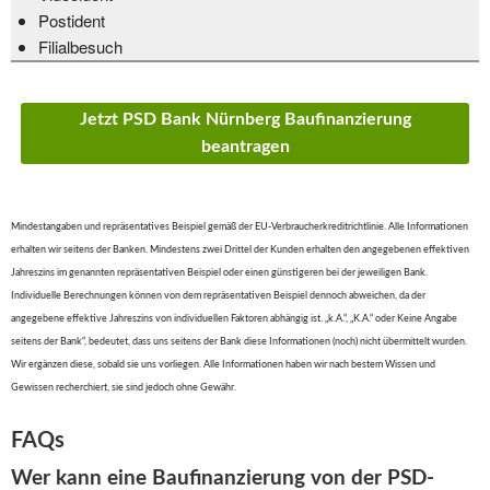
Postident
Filialbesuch
Jetzt PSD Bank Nürnberg Baufinanzierung
beantragen
Mindestangaben und repräsentatives Beispiel gemäß der EU-Verbraucherkreditrichtlinie. Alle Informationen
erhalten wir seitens der Banken. Mindestens zwei Drittel der Kunden erhalten den angegebenen effektiven
Jahreszins im genannten repräsentativen Beispiel oder einen günstigeren bei der jeweiligen Bank.
Individuelle Berechnungen können von dem repräsentativen Beispiel dennoch abweichen, da der
angegebene effektive Jahreszins von individuellen Faktoren abhängig ist. „k.A.“, „K.A.“ oder Keine Angabe
seitens der Bank“, bedeutet, dass uns seitens der Bank diese Informationen (noch) nicht übermittelt wurden.
Wir ergänzen diese, sobald sie uns vorliegen. Alle Informationen haben wir nach bestem Wissen und
Gewissen recherchiert, sie sind jedoch ohne Gewähr.
FAQs
Wer kann eine Baufinanzierung von der PSD-