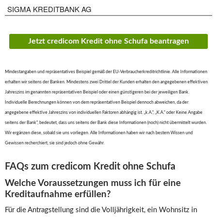
SIGMA KREDITBANK AG
Jetzt credicom Kredit ohne Schufa beantragen
Mindestangaben und repräsentatives Beispiel gemäß der EU-Verbraucherkreditrichtlinie. Alle Informationen
erhalten wir seitens der Banken. Mindestens zwei Drittel der Kunden erhalten den angegebenen effektiven
Jahreszins im genannten repräsentativen Beispiel oder einen günstigeren bei der jeweiligen Bank.
Individuelle Berechnungen können von dem repräsentativen Beispiel dennoch abweichen, da der
angegebene effektive Jahreszins von individuellen Faktoren abhängig ist. „k.A.“, „K.A.“ oder Keine Angabe
seitens der Bank“, bedeutet, dass uns seitens der Bank diese Informationen (noch) nicht übermittelt wurden.
Wir ergänzen diese, sobald sie uns vorliegen. Alle Informationen haben wir nach bestem Wissen und
Gewissen recherchiert, sie sind jedoch ohne Gewähr.
FAQs zum credicom Kredit ohne Schufa
Welche Voraussetzungen muss ich für eine
Kreditaufnahme erfüllen?
Für die Antragstellung sind die Volljährigkeit, ein Wohnsitz in