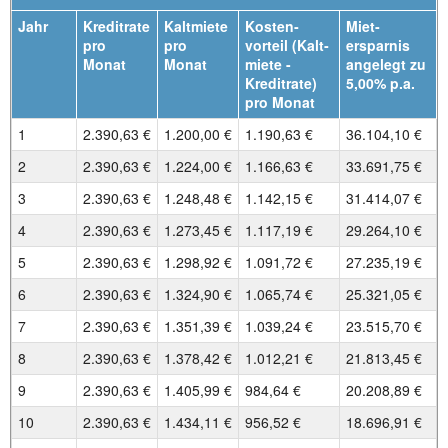
Jahr
Kreditrate
Kaltmiete
Kosten­
Miet­
pro
pro
vorteil (Kalt­
ersparnis
Monat
Monat
miete -
angelegt zu
Kredit­rate)
5,00%
p.a.
pro Monat
1
2.390,63 €
1.200,00 €
1.190,63 €
36.104,10 €
2
2.390,63 €
1.224,00 €
1.166,63 €
33.691,75 €
3
2.390,63 €
1.248,48 €
1.142,15 €
31.414,07 €
4
2.390,63 €
1.273,45 €
1.117,19 €
29.264,10 €
5
2.390,63 €
1.298,92 €
1.091,72 €
27.235,19 €
6
2.390,63 €
1.324,90 €
1.065,74 €
25.321,05 €
7
2.390,63 €
1.351,39 €
1.039,24 €
23.515,70 €
8
2.390,63 €
1.378,42 €
1.012,21 €
21.813,45 €
9
2.390,63 €
1.405,99 €
984,64 €
20.208,89 €
10
2.390,63 €
1.434,11 €
956,52 €
18.696,91 €