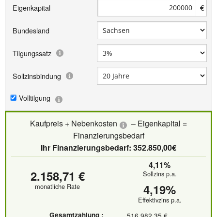
€
Eigenkapital
Bundesland
Tilgungssatz
Sollzinsbindung
Volltilgung
Kaufpreis + Nebenkosten
– Eigenkapital =
Finanzierungsbedarf
Ihr Finanzierungsbedarf: 352.850,00€
4,11%
2.158,71 €
Sollzins p.a.
4,19%
monatliche Rate
Effektivzins p.a.
Gesamtzahlung :
516.982,35 €