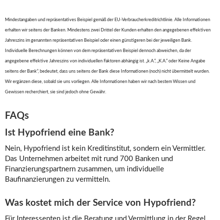
Mindestangaben und repräsentatives Beispiel gemäß der EU-Verbraucherkreditrichtlinie. Alle Informationen
erhalten wir seitens der Banken. Mindestens zwei Drittel der Kunden erhalten den angegebenen effektiven
Jahreszins im genannten repräsentativen Beispiel oder einen günstigeren bei der jeweiligen Bank.
Individuelle Berechnungen können von dem repräsentativen Beispiel dennoch abweichen, da der
angegebene effektive Jahreszins von individuellen Faktoren abhängig ist. „k.A.“, „K.A.“ oder Keine Angabe
seitens der Bank“, bedeutet, dass uns seitens der Bank diese Informationen (noch) nicht übermittelt wurden.
Wir ergänzen diese, sobald sie uns vorliegen. Alle Informationen haben wir nach bestem Wissen und
Gewissen recherchiert, sie sind jedoch ohne Gewähr.
FAQs
Ist Hypofriend eine Bank?
Nein, Hypofriend ist kein Kreditinstitut, sondern ein Vermittler.
Das Unternehmen arbeitet mit rund 700 Banken und
Finanzierungspartnern zusammen, um individuelle
Baufinanzierungen zu vermitteln.
Was kostet mich der Service von Hypofriend?
Für Interessenten ist die Beratung und Vermittlung in der Regel