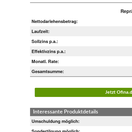
Reprä
Nettodarlehensbetrag:
Laufzeit:
Sollzins p.a.:
Effektivzins p.a.:
Monatl. Rate:
Gesamtsumme:
Jetzt Ofina
Interessante Produktdetails
Umschuldung möglich:
Sondertilgung möglich: