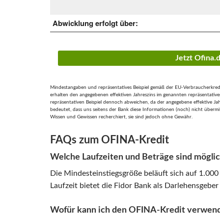
Abwicklung erfolgt über:
Jetzt Ofina
Mindestangaben und repräsentatives Beispiel gemäß der EU-Verbraucherkreditr
erhalten den angegebenen effektiven Jahreszins im genannten repräsentativen
repräsentativen Beispiel dennoch abweichen, da der angegebene effektive Jahre
bedeutet, dass uns seitens der Bank diese Informationen (noch) nicht übermi
Wissen und Gewissen recherchiert, sie sind jedoch ohne Gewähr.
FAQs zum OFINA-Kredit
Welche Laufzeiten und Beträge sind mögli
Die Mindesteinstiegsgröße beläuft sich auf 1.000 
Laufzeit bietet die Fidor Bank als Darlehensgebe
Wofür kann ich den OFINA-Kredit verwen