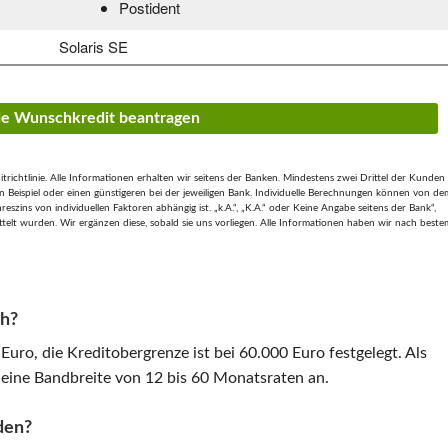
Postident
Solaris SE
.de Wunschkredit beantragen
ichtlinie. Alle Informationen erhalten wir seitens der Banken. Mindestens zwei Drittel der Kunden
 Beispiel oder einen günstigeren bei der jeweiligen Bank. Individuelle Berechnungen können von de
szins von individuellen Faktoren abhängig ist. „k.A.“, „K.A.“ oder Keine Angabe seitens der Bank“,
ttelt wurden. Wir ergänzen diese, sobald sie uns vorliegen. Alle Informationen haben wir nach beste
ch?
Euro, die Kreditobergrenze ist bei 60.000 Euro festgelegt. Als
r eine Bandbreite von 12 bis 60 Monatsraten an.
den?