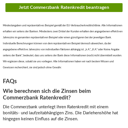
Jetzt Commerzbank Ratenkredit beantragen
Mindestangaben und repräsentatives Beispiel gemäß der EU-Verbraucherkreditrichtlinie. Alle Informationen
erhalten wir seitens der Banken. Mindestens zwei Drittel der Kunden erhalten den angegebenen effektiven
Jahreszins im genannten repräsentativen Beispiel oder einen günstigeren bei der jeweiligen Bank.
Individuelle Berechnungen können von dem repräsentativen Beispiel dennoch abweichen, da der
angegebene effektive Jahreszins von individuellen Faktoren abhängig ist. „k.A.“, „K.A.“ oder Keine Angabe
seitens der Bank“, bedeutet, dass uns seitens der Bank diese Informationen (noch) nicht übermittelt wurden.
Wir ergänzen diese, sobald sie uns vorliegen. Alle Informationen haben wir nach bestem Wissen und
Gewissen recherchiert, sie sind jedoch ohne Gewähr.
FAQs
Wie berechnen sich die Zinsen beim
Commerzbank Ratenkredit?
Die Commerzbank unterlegt ihren Ratenkredit mit einem
bonitäts- und laufzeitabhängigen Zins. Die Darlehenshöhe hat
hingegen keinen Einfluss auf die Zinsen.