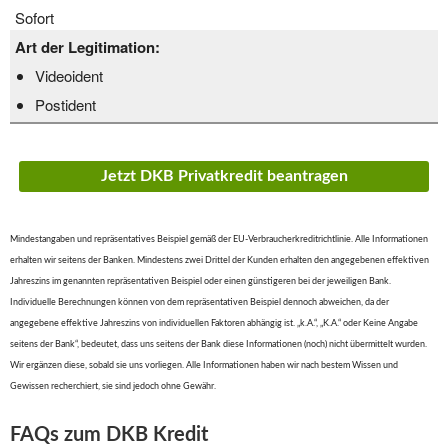
Sofort
Art der Legitimation:
Videoident
Postident
Jetzt DKB Privatkredit beantragen
Mindestangaben und repräsentatives Beispiel gemäß der EU-Verbraucherkreditrichtlinie. Alle Informationen
erhalten wir seitens der Banken. Mindestens zwei Drittel der Kunden erhalten den angegebenen effektiven
Jahreszins im genannten repräsentativen Beispiel oder einen günstigeren bei der jeweiligen Bank.
Individuelle Berechnungen können von dem repräsentativen Beispiel dennoch abweichen, da der
angegebene effektive Jahreszins von individuellen Faktoren abhängig ist. „k.A.“, „K.A.“ oder Keine Angabe
seitens der Bank“, bedeutet, dass uns seitens der Bank diese Informationen (noch) nicht übermittelt wurden.
Wir ergänzen diese, sobald sie uns vorliegen. Alle Informationen haben wir nach bestem Wissen und
Gewissen recherchiert, sie sind jedoch ohne Gewähr.
FAQs zum DKB Kredit