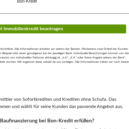
Bon-Kredit
it Immobilienkredit beantragen
ichtlinie. Alle Informationen erhalten wir seitens der Banken. Mindestens zwei Drittel der Kunden
 Beispiel oder einen günstigeren bei der jeweiligen Bank. Individuelle Berechnungen können von de
szins von individuellen Faktoren abhängig ist. „k.A.“, „K.A.“ oder Keine Angabe seitens der Bank“,
ttelt wurden. Wir ergänzen diese, sobald sie uns vorliegen. Alle Informationen haben wir nach beste
ermittler von Sofortkrediten und Krediten ohne Schufa. Das
mmen und wählt für seine Kunden das passende Angebot aus.
Baufinanzierung bei Bon-Kredit erfüllen?