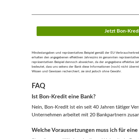
Jetzt Bon-Kred
Mindestangaben und repräsentatives Beispiel gemäß der EU-Verbraucherkreditr
erhalten den angegebenen effektiven Jahreszins im genannten repräsentativen
repräsentativen Beispiel dennoch abweichen, da der angegebene effektive Jahre
bedeutet, dass uns seitens der Bank diese Informationen (noch) nicht übermi
Wissen und Gewissen recherchiert, sie sind jedoch ohne Gewähr.
FAQ
Ist Bon-Kredit eine Bank?
Nein, Bon-Kredit ist ein seit 40 Jahren tätiger V
Unternehmen arbeitet mit 20 Bankpartnern zusa
Welche Voraussetzungen muss ich für eine 