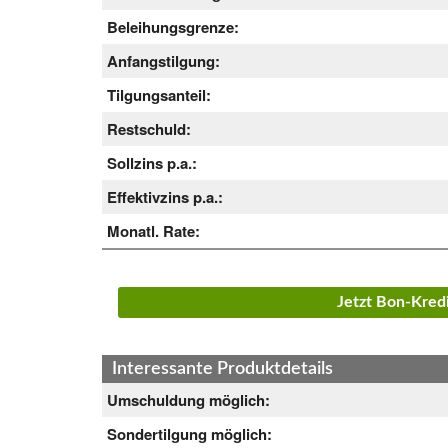
Beleihungsgrenze:
Anfangstilgung:
Tilgungsanteil:
Restschuld:
Sollzins p.a.:
Effektivzins p.a.:
Monatl. Rate:
Jetzt Bon-Kred
Interessante Produktdetails
Umschuldung möglich:
Sondertilgung möglich: