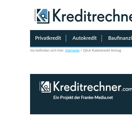
Privatkredit
Autokredit
Baufinanz
Sie befinden sich hier:
Startseite
/
Qlick Ratenkredit Antrag
Ein Projekt der Franke-Media.net