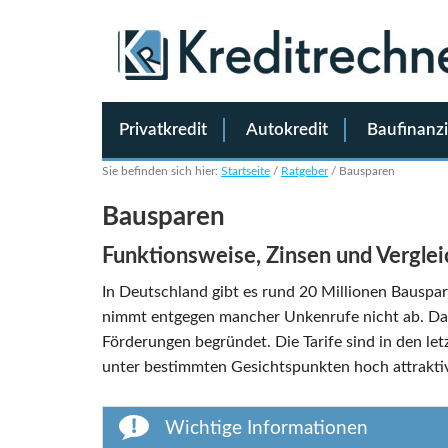
Privatkredit
Autokredit
Baufinanz
Sie befinden sich hier:
Startseite
/
Ratgeber
/
Bausparen
Bausparen
Funktionsweise, Zinsen und Vergle
In Deutschland gibt es rund 20 Millionen Bauspa
nimmt entgegen mancher Unkenrufe nicht ab. Das l
Förderungen begründet. Die Tarife sind in den le
unter bestimmten Gesichtspunkten hoch attraktiv
Wichtige Informationen