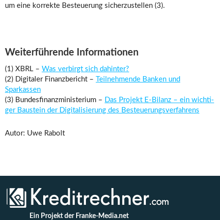
um eine korrekte Besteuerung sicherzustellen (3).
Weiterführende Informationen
(1) XBRL –
Was verbirgt sich dahinter?
(2) Digitaler Finanzbericht –
Teilnehmende Banken und
Sparkassen
(3) Bundesfinanzministerium –
Das Pro­jekt E-Bi­lanz – ein wich­ti­
ger Bau­stein der Di­gi­ta­li­sie­rung des Be­steue­rungs­ver­fah­rens
Autor: Uwe Rabolt
Ein Projekt der Franke-Media.net