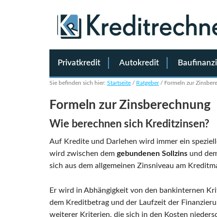
Privatkredit
Autokredit
Baufinanz
Sie befinden sich hier:
Startseite
/
Ratgeber
/
Formeln zur Zinsber
Formeln zur Zinsberechnung
Wie berechnen sich Kreditzinsen?
Auf Kredite und Darlehen wird immer ein spezielle
wird zwischen dem
gebundenen Sollzins
und de
sich aus dem allgemeinen Zinsniveau am Kreditma
Er wird in Abhängigkeit von den bankinternen Kri
dem Kreditbetrag und der Laufzeit der Finanzierun
weiterer Kriterien, die sich in den Kosten nieder