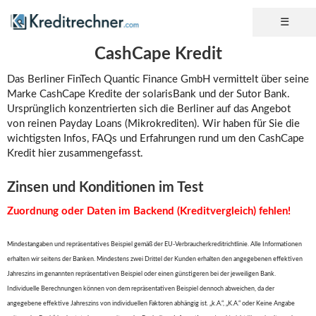
CashCape Kredit
Das Berliner FinTech Quantic Finance GmbH vermittelt über seine
Marke CashCape Kredite der solarisBank und der Sutor Bank.
Ursprünglich konzentrierten sich die Berliner auf das Angebot
von reinen Payday Loans (Mikrokrediten). Wir haben für Sie die
wichtigsten Infos, FAQs und Erfahrungen rund um den CashCape
Kredit hier zusammengefasst.
Zinsen und Konditionen im Test
Zuordnung oder Daten im Backend (Kreditvergleich) fehlen!
Mindestangaben und repräsentatives Beispiel gemäß der EU-Verbraucherkreditrichtlinie. Alle Informationen
erhalten wir seitens der Banken. Mindestens zwei Drittel der Kunden erhalten den angegebenen effektiven
Jahreszins im genannten repräsentativen Beispiel oder einen günstigeren bei der jeweiligen Bank.
Individuelle Berechnungen können von dem repräsentativen Beispiel dennoch abweichen, da der
angegebene effektive Jahreszins von individuellen Faktoren abhängig ist. „k.A.“, „K.A.“ oder Keine Angabe