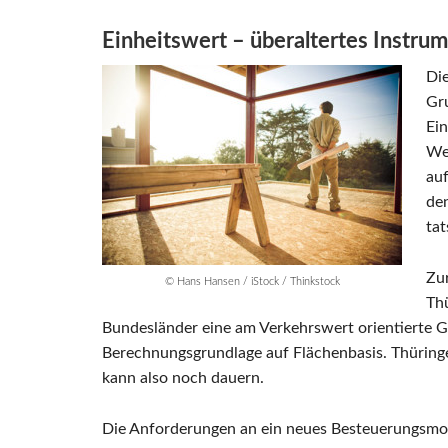
Einheitswert – überaltertes Instru
Die
Gr
Ein
We
auf
de
tat
Zur
© Hans Hansen / iStock / Thinkstock
Th
Bundesländer eine am Verkehrswert orientierte Gr
Berechnungsgrundlage auf Flächenbasis. Thüring
kann also noch dauern.
Die Anforderungen an ein neues Besteuerungsmode