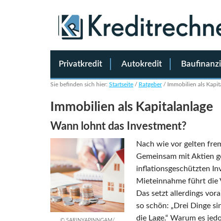
Privatkredit
Autokredit
Baufinanz
Sie befinden sich hier:
Startseite
/
Ratgeber
/
Immobilien als Kapit
Immobilien als Kapitalanlage
Wann lohnt das Investment?
Nach wie vor gelten frem
Gemeinsam mit Aktien gel
inflationsgeschützten In
Mieteinnahme führt die 
Das setzt allerdings vor
so schön: „Drei Dinge si
die Lage.“ Warum es jedo
© SARINYAPINNGAM/