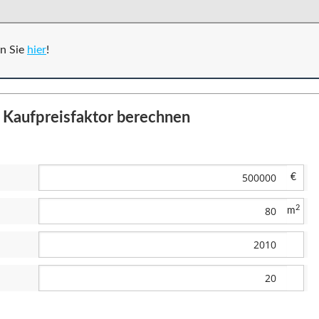
en Sie
hier
!
 Kaufpreisfaktor berechnen
€
2
m