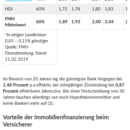
HDI
60%
1,75
1,78
1,80
1,83
1,
FMH
60%
1,89
1,92
2,00
2,04
2,
Mittelwert
*In einigen Landkreisen
0,05 – 0,15% günstiger
Quelle: FMH-
Finanzberatung, Stand:
11.02.2019
Im Bereich von 20 Jahren lag die günstigste Bank hingegen bei
1,48 Prozent
p.a effektiv, bei zehnjähriger Zinsbindung bei
0,87
Prozent
effektivem Jahreszins. Bei einer Festschreibung von 30
Jahren tauchen allerdings nur noch Hypothekenvermittler und
keine Banken mehr auf (3).
Vorteile der Immobilienfinanzierung beim
Versicherer