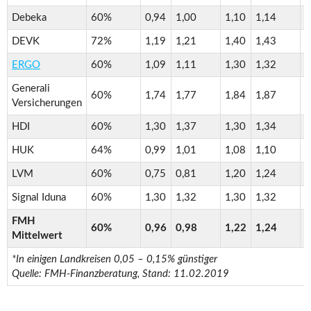
Debeka
60%
0,94
1,00
1,10
1,14
1
DEVK
72%
1,19
1,21
1,40
1,43
1
ERGO
60%
1,09
1,11
1,30
1,32
1
Generali
60%
1,74
1,77
1,84
1,87
2
Versicherungen
HDI
60%
1,30
1,37
1,30
1,34
1
HUK
64%
0,99
1,01
1,08
1,10
1
LVM
60%
0,75
0,81
1,20
1,24
1
Signal Iduna
60%
1,30
1,32
1,30
1,32
1
FMH
60%
0,96
0,98
1,22
1,24
1
Mittelwert
*In einigen Landkreisen 0,05 – 0,15% günstiger
Quelle: FMH-Finanzberatung, Stand: 11.02.2019