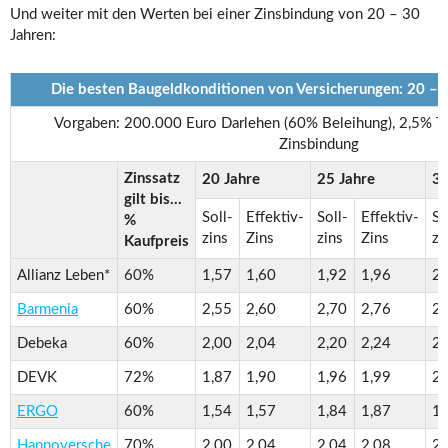
Und weiter mit den Werten bei einer Zinsbindung von 20 – 30
Jahren:
Die besten Baugeldkonditionen von Versicherungen: 20 – 
Vorgaben: 200.000 Euro Darlehen (60% Beleihung), 2,5% Ti
Zinsbindung
Zinssatz
20 Jahre
25 Jahre
30
gilt bis…
Soll-
Effektiv-
Soll-
Effektiv-
So
%
zins
Zins
zins
Zins
zi
Kaufpreis
Allianz Leben*
60%
1,57
1,60
1,92
1,96
2,
Barmenia
60%
2,55
2,60
2,70
2,76
2,
Debeka
60%
2,00
2,04
2,20
2,24
2,
DEVK
72%
1,87
1,90
1,96
1,99
2,
ERGO
60%
1,54
1,57
1,84
1,87
1,
Hannoversche
70%
2,00
2,04
2,04
2,08
2,