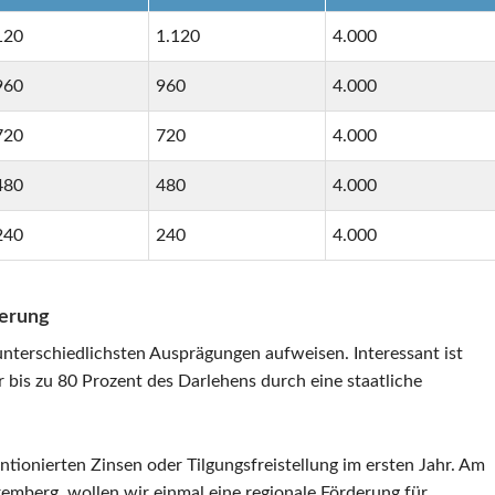
120
1.120
4.000
960
960
4.000
720
720
4.000
480
480
4.000
240
240
4.000
ierung
 unterschiedlichsten Ausprägungen aufweisen. Interessant ist
r bis zu 80 Prozent des Darlehens durch eine staatliche
tionierten Zinsen oder Tilgungsfreistellung im ersten Jahr. Am
emberg, wollen wir einmal eine regionale Förderung für