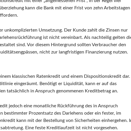
ionskredit mit einer „angemessenen Frist“, in der Regel vier
erziehung kann die Bank mit einer Frist von zehn Arbeitstagen
ffordern.
 der unkomplizierten Umsetzung. Der Kunde zahlt die Zinsen nur
ehensrückführung ist nicht vereinbart. Als nachteilig gelten di
gestaltet sind. Vor diesem Hintergrund sollten Verbraucher den
uiditätsengpässen, nicht zur langfristigen Finanzierung nutzen.
einem klassischen Ratenkredit und einem Dispositionskredit dar.
linie eingeräumt. Benötigt er Liquidität, kann er auf das
 den tatsächlich in Anspruch genommenen Kreditbetrag an.
edit jedoch eine monatliche Rückführung des in Anspruch
 bestimmter Prozentsatz des Darlehens oder ein fester, im
enkredit kann mit der Bestellung von Sicherheiten einhergehen. I
sabtretung. Eine feste Kreditlaufzeit ist nicht vorgesehen.