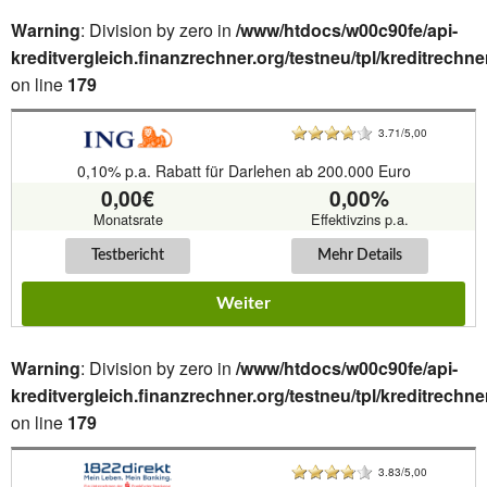
Warning
: Division by zero in
/www/htdocs/w00c90fe/api-
kreditvergleich.finanzrechner.org/testneu/tpl/kreditrechne
on line
179
3.71/5,00
0,10% p.a. Rabatt für Darlehen ab 200.000 Euro
0,00€
0,00%
Monatsrate
Effektivzins p.a.
Testbericht
Mehr Details
Weiter
Warning
: Division by zero in
/www/htdocs/w00c90fe/api-
kreditvergleich.finanzrechner.org/testneu/tpl/kreditrechne
on line
179
3.83/5,00