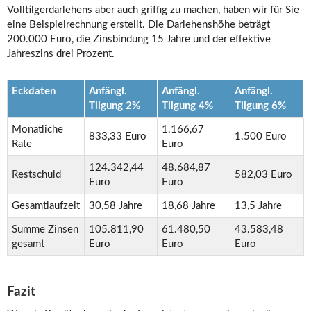
Volltilgerdarlehens aber auch griffig zu machen, haben wir für Sie
eine Beispielrechnung erstellt. Die Darlehenshöhe beträgt
200.000 Euro, die Zinsbindung 15 Jahre und der effektive
Jahreszins drei Prozent.
Eckdaten
Anfängl.
Anfängl.
Anfängl.
Tilgung 2%
Tilgung 4%
Tilgung 6%
Monatliche
1.166,67
833,33 Euro
1.500 Euro
Rate
Euro
124.342,44
48.684,87
Restschuld
582,03 Euro
Euro
Euro
Gesamtlaufzeit
30,58 Jahre
18,68 Jahre
13,5 Jahre
Summe Zinsen
105.811,90
61.480,50
43.583,48
gesamt
Euro
Euro
Euro
Fazit