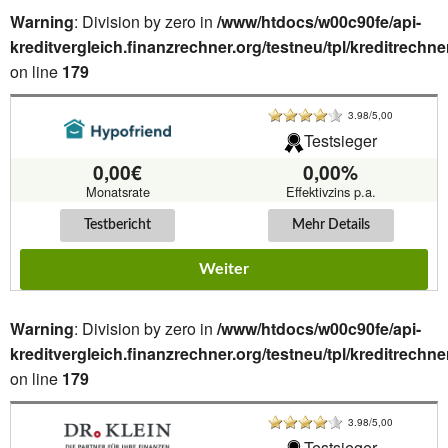
Warning
: Division by zero in
/www/htdocs/w00c90fe/api-
kreditvergleich.finanzrechner.org/testneu/tpl/kreditrechne
on line
179
3.98/5,00
Testsieger
0,00€
0,00%
Monatsrate
Effektivzins p.a.
Testbericht
Mehr Details
Weiter
Warning
: Division by zero in
/www/htdocs/w00c90fe/api-
kreditvergleich.finanzrechner.org/testneu/tpl/kreditrechne
on line
179
3.98/5,00
Testsieger