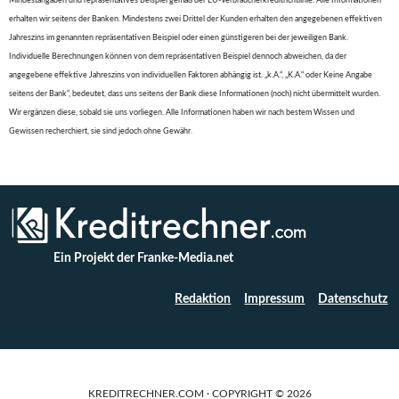
Mindestangaben und repräsentatives Beispiel gemäß der EU-Verbraucherkreditrichtlinie. Alle Informationen
erhalten wir seitens der Banken. Mindestens zwei Drittel der Kunden erhalten den angegebenen effektiven
Jahreszins im genannten repräsentativen Beispiel oder einen günstigeren bei der jeweiligen Bank.
Individuelle Berechnungen können von dem repräsentativen Beispiel dennoch abweichen, da der
angegebene effektive Jahreszins von individuellen Faktoren abhängig ist. „k.A.“, „K.A.“ oder Keine Angabe
seitens der Bank“, bedeutet, dass uns seitens der Bank diese Informationen (noch) nicht übermittelt wurden.
Wir ergänzen diese, sobald sie uns vorliegen. Alle Informationen haben wir nach bestem Wissen und
Gewissen recherchiert, sie sind jedoch ohne Gewähr.
Ein Projekt der Franke-Media.net
Redaktion
Impressum
Datenschutz
KREDITRECHNER.COM · COPYRIGHT © 2026