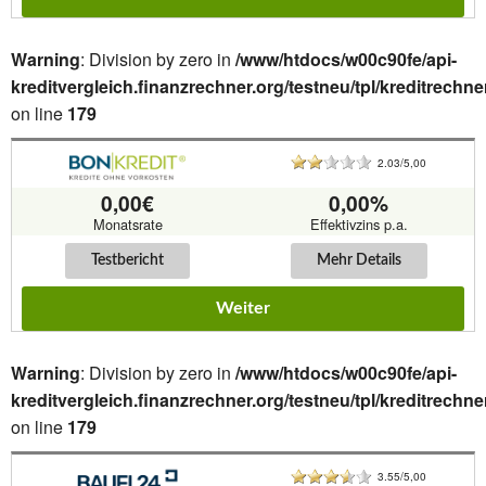
Warning
: Division by zero in
/www/htdocs/w00c90fe/api-
kreditvergleich.finanzrechner.org/testneu/tpl/kreditrechne
on line
179
2.03/5,00
0,00€
0,00%
Monatsrate
Effektivzins p.a.
Testbericht
Mehr Details
Weiter
Warning
: Division by zero in
/www/htdocs/w00c90fe/api-
kreditvergleich.finanzrechner.org/testneu/tpl/kreditrechne
on line
179
3.55/5,00