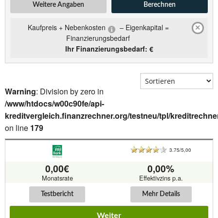
Weitere Angaben
Berechnen
Kaufpreis + Nebenkosten
– Eigenkapital =
×
Finanzierungsbedarf
Ihr Finanzierungsbedarf:
€
Warning
: Division by zero in
/www/htdocs/w00c90fe/api-
kreditvergleich.finanzrechner.org/testneu/tpl/kreditrechne
on line
179
3.75/5,00
0,00€
0,00%
Monatsrate
Effektivzins p.a.
Testbericht
Mehr Details
Weiter