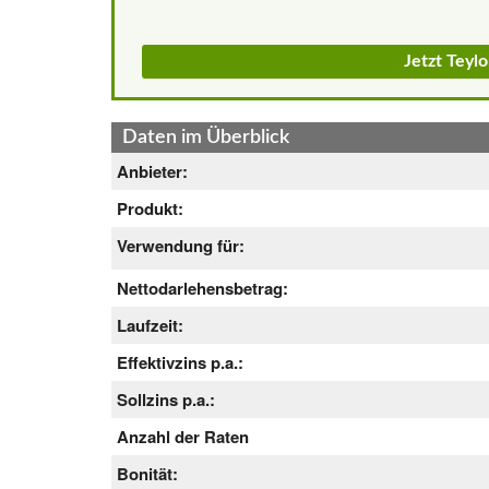
Jetzt Teyl
Daten im Überblick
Anbieter:
Produkt:
Verwendung für:
Nettodarlehensbetrag:
Laufzeit:
Effektivzins p.a.:
Sollzins p.a.:
Anzahl der Raten
Bonität: