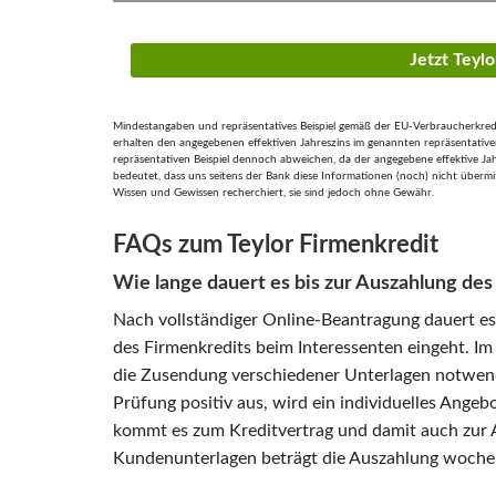
Jetzt Teyl
Mindestangaben und repräsentatives Beispiel gemäß der EU-Verbraucherkreditr
erhalten den angegebenen effektiven Jahreszins im genannten repräsentativen
repräsentativen Beispiel dennoch abweichen, da der angegebene effektive Jahre
bedeutet, dass uns seitens der Bank diese Informationen (noch) nicht übermi
Wissen und Gewissen recherchiert, sie sind jedoch ohne Gewähr.
FAQs zum Teylor Firmenkredit
Wie lange dauert es bis zur Auszahlung des
Nach vollständiger Online-Beantragung dauert es 
des Firmenkredits beim Interessenten eingeht. Im 
die Zusendung verschiedener Unterlagen notwendi
Prüfung positiv aus, wird ein individuelles Angebo
kommt es zum Kreditvertrag und damit auch zur 
Kundenunterlagen beträgt die Auszahlung woche