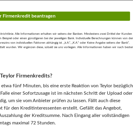
or Firmenkredit beantragen
ichtlinie. Alle Informationen erhalten wir seitens der Banken. Mindestens zwei Drittel der Kunden
 Beispiel oder einen günstigeren bei der jeweiligen Bank. Individuelle Berechnungen können von de
szins von individuellen Faktoren abhängig ist. „k.A.“, „K.A.“ oder Keine Angabe seitens der Bank“,
ttelt wurden. Wir ergänzen diese, sobald sie uns vorliegen. Alle Informationen haben wir nach beste
 Teylor Firmenkredits?
etwa fünf Minuten, bis eine erste Reaktion von Teylor bezüglich
Falle einer Sofortzusage ist im nächsten Schritt der Upload oder
g, um sie vom Anbieter prüfen zu lassen. Fällt auch diese
t für den Kreditinteressenten erstellt. Gefällt das Angebot,
Auszahlung der Kreditsumme. Nach Eingang aller vollständigen
ntags maximal 72 Stunden.