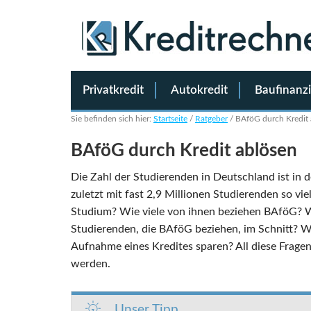
Privatkredit
Autokredit
Baufinanz
Sie befinden sich hier:
Startseite
/
Ratgeber
/
BAföG durch Kredit 
BAföG durch Kredit ablösen
Die Zahl der Studierenden in Deutschland ist in 
zuletzt mit fast 2,9 Millionen Studierenden so vi
Studium? Wie viele von ihnen beziehen BAföG? 
Studierenden, die BAföG beziehen, im Schnitt? W
Aufnahme eines Kredites sparen? All diese Fragen
werden.
Unser Tipp