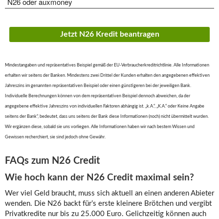
N26 oder auxmoney
Jetzt N26 Kredit beantragen
Mindestangaben und repräsentatives Beispiel gemäß der EU-Verbraucherkreditrichtlinie. Alle Informationen
erhalten wir seitens der Banken. Mindestens zwei Drittel der Kunden erhalten den angegebenen effektiven
Jahreszins im genannten repräsentativen Beispiel oder einen günstigeren bei der jeweiligen Bank.
Individuelle Berechnungen können von dem repräsentativen Beispiel dennoch abweichen, da der
angegebene effektive Jahreszins von individuellen Faktoren abhängig ist. „k.A.“, „K.A.“ oder Keine Angabe
seitens der Bank“, bedeutet, dass uns seitens der Bank diese Informationen (noch) nicht übermittelt wurden.
Wir ergänzen diese, sobald sie uns vorliegen. Alle Informationen haben wir nach bestem Wissen und
Gewissen recherchiert, sie sind jedoch ohne Gewähr.
FAQs zum N26 Credit
Wie hoch kann der N26 Credit maximal sein?
Wer viel Geld braucht, muss sich aktuell an einen anderen Abieter
wenden. Die N26 backt für’s erste kleinere Brötchen und vergibt
Privatkredite nur bis zu 25.000 Euro. Gelichzeitig können auch