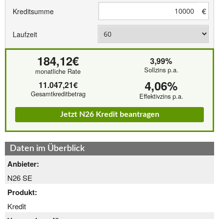
€
Kreditsumme
Laufzeit
184,12€
3,99%
Sollzins p.a.
monatliche Rate
4,06%
11.047,21€
Gesamtkreditbetrag
Effektivzins p.a.
Jetzt N26 Kredit beantragen
Daten im Überblick
Anbieter:
N26 SE
Produkt:
Kredit