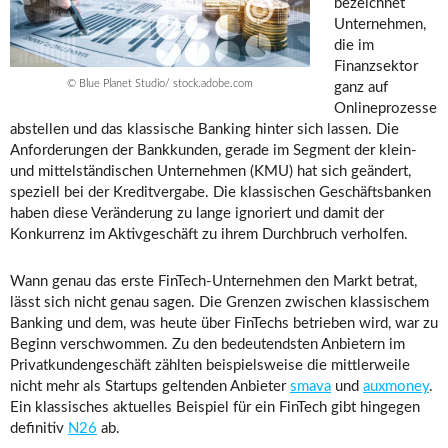
bezeichnet
Unternehmen,
die im
Finanzsektor
© Blue Planet Studio/ stock.adobe.com
ganz auf
Onlineprozesse
abstellen und das klassische Banking hinter sich lassen. Die
Anforderungen der Bankkunden, gerade im Segment der klein-
und mittelständischen Unternehmen (KMU) hat sich geändert,
speziell bei der Kreditvergabe. Die klassischen Geschäftsbanken
haben diese Veränderung zu lange ignoriert und damit der
Konkurrenz im Aktivgeschäft zu ihrem Durchbruch verholfen.
Wann genau das erste FinTech-Unternehmen den Markt betrat,
lässt sich nicht genau sagen. Die Grenzen zwischen klassischem
Banking und dem, was heute über FinTechs betrieben wird, war zu
Beginn verschwommen. Zu den bedeutendsten Anbietern im
Privatkundengeschäft zählten beispielsweise die mittlerweile
nicht mehr als Startups geltenden Anbieter
smava
und
auxmoney
.
Ein klassisches aktuelles Beispiel für ein FinTech gibt hingegen
definitiv
N26
ab.