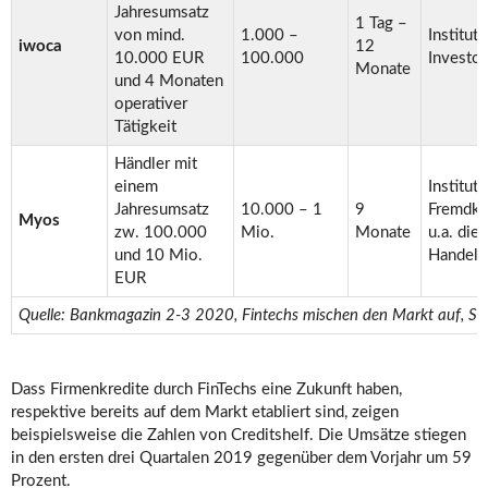
Jahresumsatz
1 Tag –
von mind.
1.000 –
Instituti
iwoca
12
10.000 EUR
100.000
Investo
Monate
und 4 Monaten
operativer
Tätigkeit
Händler mit
einem
Instituti
Jahresumsatz
10.000 – 1
9
Fremdkap
Myos
zw. 100.000
Mio.
Monate
u.a. die
und 10 Mio.
Handels
EUR
Quelle: Bankmagazin 2-3 2020, Fintechs mischen den Markt auf, S.
Dass Firmenkredite durch FinTechs eine Zukunft haben,
respektive bereits auf dem Markt etabliert sind, zeigen
beispielsweise die Zahlen von Creditshelf. Die Umsätze stiegen
in den ersten drei Quartalen 2019 gegenüber dem Vorjahr um 59
Prozent.