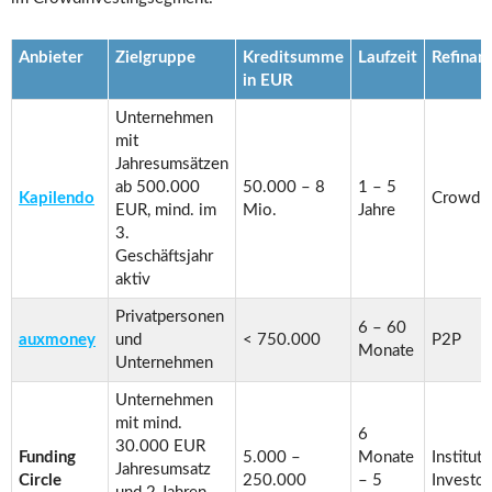
Anbieter
Zielgruppe
Kreditsumme
Laufzeit
Refinan
in EUR
Unternehmen
mit
Jahresumsätzen
ab 500.000
50.000 – 8
1 – 5
Kapilendo
Crowdle
EUR, mind. im
Mio.
Jahre
3.
Geschäftsjahr
aktiv
Privatpersonen
6 – 60
auxmoney
und
< 750.000
P2P
Monate
Unternehmen
Unternehmen
mit mind.
6
30.000 EUR
Funding
5.000 –
Monate
Instituti
Jahresumsatz
Circle
250.000
– 5
Investo