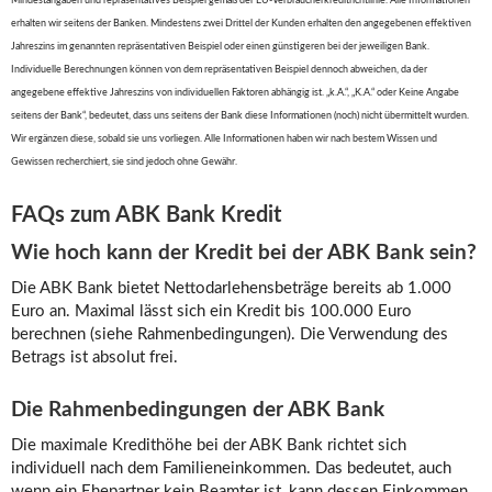
Mindestangaben und repräsentatives Beispiel gemäß der EU-Verbraucherkreditrichtlinie. Alle Informationen
erhalten wir seitens der Banken. Mindestens zwei Drittel der Kunden erhalten den angegebenen effektiven
Jahreszins im genannten repräsentativen Beispiel oder einen günstigeren bei der jeweiligen Bank.
Individuelle Berechnungen können von dem repräsentativen Beispiel dennoch abweichen, da der
angegebene effektive Jahreszins von individuellen Faktoren abhängig ist. „k.A.“, „K.A.“ oder Keine Angabe
seitens der Bank“, bedeutet, dass uns seitens der Bank diese Informationen (noch) nicht übermittelt wurden.
Wir ergänzen diese, sobald sie uns vorliegen. Alle Informationen haben wir nach bestem Wissen und
Gewissen recherchiert, sie sind jedoch ohne Gewähr.
FAQs zum ABK Bank Kredit
Wie hoch kann der Kredit bei der ABK Bank sein?
Die ABK Bank bietet Nettodarlehensbeträge bereits ab 1.000
Euro an. Maximal lässt sich ein Kredit bis 100.000 Euro
berechnen (siehe Rahmenbedingungen). Die Verwendung des
Betrags ist absolut frei.
Die Rahmenbedingungen der ABK Bank
Die maximale Kredithöhe bei der ABK Bank richtet sich
individuell nach dem Familieneinkommen. Das bedeutet, auch
wenn ein Ehepartner kein Beamter ist, kann dessen Einkommen